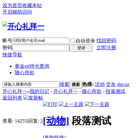
设为首页
收藏本站
开启辅助访问
帐号
找回密码
自动登录
密码
立即注册
登录
快捷导航
黄金etf持仓查询
随心所欲
搜索
热搜:
活动
交友
discuz
搜索
开心礼拜一
»
我的日记
›
开心礼拜一
›
随心所欲
›
段落测试
返回列表
[动物]
段落测试
查看:
14255
|
回复:
2
[复制链接]