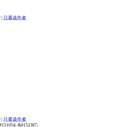
7
|
只看该作者
0
|
只看该作者
#151054; &#152387;