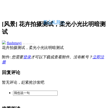
开心礼拜一
[风景] 花卉拍摄测试，柔光小光比明暗测
试
flashmayi
2021-4-28 16:23:12
花卉拍摄测试，柔光小光比明暗测试
附件:
您需要
登录
才可以下载或查看附件。没有帐号？
立即注
册
回复评论
暂无评论，赶紧抢沙发吧