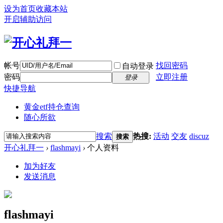
设为首页
收藏本站
开启辅助访问
帐号
找回密码
自动登录
密码
立即注册
登录
快捷导航
黄金etf持仓查询
随心所欲
搜索
热搜:
活动
交友
discuz
搜索
开心礼拜一
›
flashmayi
›
个人资料
加为好友
发送消息
flashmayi