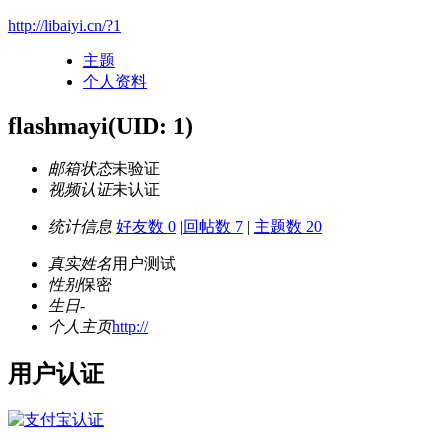
http://libaiyi.cn/?1
主题
个人资料
flashmayi
(UID: 1)
邮箱状态
未验证
视频认证
未认证
统计信息
好友数 0
|
回帖数 7
|
主题数 20
真实姓名
用户测试
性别
保密
生日
-
个人主页
http://
用户认证